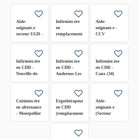
Aide-
Infirmier.ère
Aide-
soignant.e
en
soignant.e -
secteur UGD -
remplacement
CCV
Toulouse (31)
d'été /
VALMANTE
Vacations -
Marseille 9
Espira de
ème H/F
l'Agly (66)
Infirmier.ère
Infirmier.ère
Infirmier.ère
en CDD -
en CDD -
en CDD -
Neuville-de-
Andernos Les
Caux (34)
Poitou (86)
Bains (33)
Cuisinier.ère
Ergothérapeute
Aide-
en alternance
en CDD
soignant.e
- Montpellier
(remplacement
(Secteur
(34)
des congés
grands
d'été) - St
dépendants) -
Clément de
Vitrolles (13)
Rivière (34)
H/F