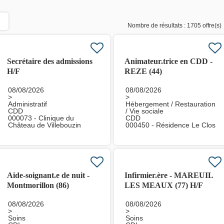
Nombre de résultats :
1705 offre(s)
Secrétaire des admissions
Animateur.trice en CDD -
H/F
REZE (44)
08/08/2026
08/08/2026
>
>
Administratif
Hébergement / Restauration
CDD
/ Vie sociale
000073 - Clinique du
CDD
Château de Villebouzin
000450 - Résidence Le Clos
Longpont Sur Orge
de l'Ile Macé Rezé
Aide-soignant.e de nuit -
Infirmier.ère - MAREUIL
Montmorillon (86)
LES MEAUX (77) H/F
08/08/2026
08/08/2026
>
>
Soins
Soins