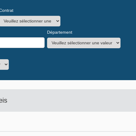
Contrat
Département
eis