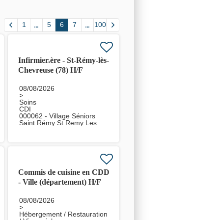
1
5
6
7
100
Infirmier.ère - St-Rémy-lès-
Chevreuse (78) H/F
08/08/2026
>
Soins
CDI
000062 - Village Séniors
Saint Rémy St Remy Les
Chevreuse
Commis de cuisine en CDD
- Ville (département) H/F
08/08/2026
>
Hébergement / Restauration