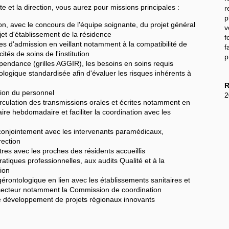
e et la direction, vous aurez pour missions principales :
r
p
ion, avec le concours de l'équipe soignante, du projet général
v
ojet d'établissement de la résidence
f
 d'admission en veillant notamment à la compatibilité de
f
ités de soins de l'institution
p
ndépendance (grilles AGGIR), les besoins en soins requis
logique standardisée afin d'évaluer les risques inhérents à
R
ion du personnel
2
irculation des transmissions orales et écrites notamment en
aire hebdomadaire et faciliter la coordination avec les
conjointement avec les intervenants paramédicaux,
rection
res avec les proches des résidents accueillis
ratiques professionnelles, aux audits Qualité et à la
tion
gérontologique en lien avec les établissements sanitaires et
 secteur notamment la Commission de coordination
 le développement de projets régionaux innovants