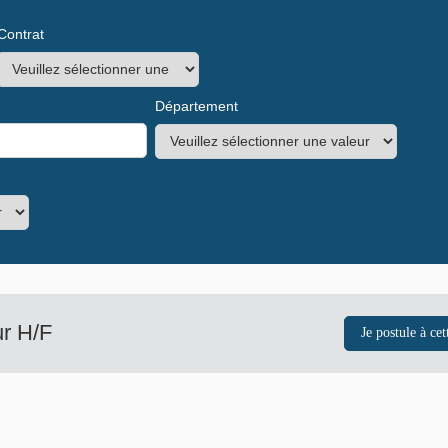
Contrat
Département
r H/F