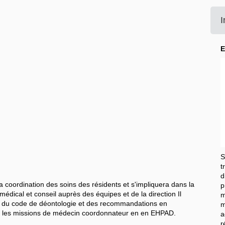
I
E
S
t
d
coordination des soins des résidents et s'impliquera dans la
p
 médical et conseil auprès des équipes et de la direction Il
m
t du code de déontologie et des recommandations en
m
ant les missions de médecin coordonnateur en en EHPAD.
a
r